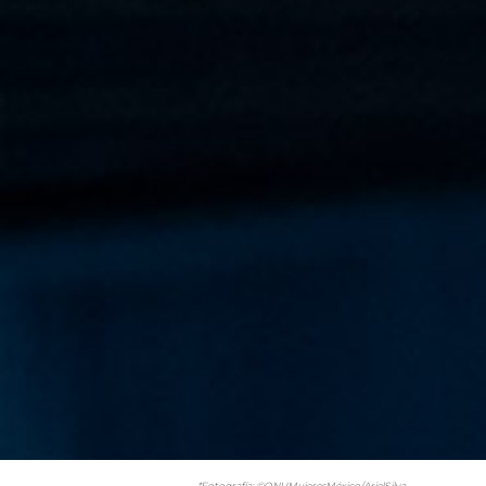
*Fotografía: ©ONUMujeresMéxico/ArielSilva