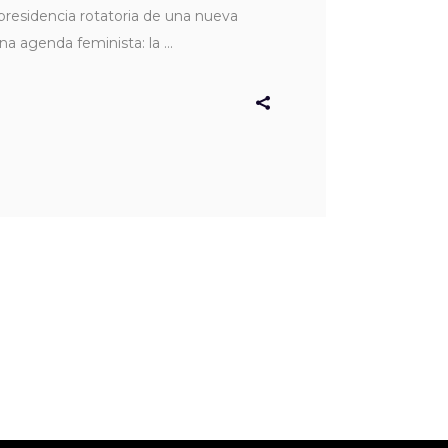
presidencia rotatoria de una nueva
na agenda feminista: la
U