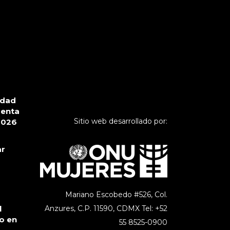
ldad
senta
Sitio web desarrollado por:
2026
ar
Mariano Escobedo #526, Col.
l
Anzures,
C.P. 11590, CDMX Tel: +52
o en
55 8525-0900