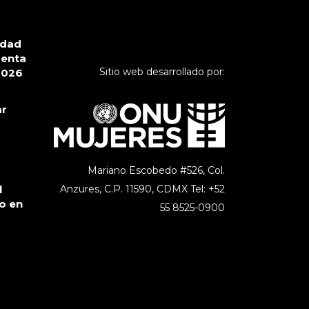
ldad
senta
Sitio web desarrollado por:
2026
ar
Mariano Escobedo #526, Col.
l
Anzures,
C.P. 11590, CDMX Tel: +52
o en
55 8525-0900