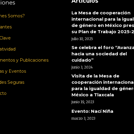
Artículos
iones
La Mesa de cooperación
nes Somos?
internacional para la igua
de género en México pre
rantes
su Plan de Trabajo 2025-
 Clave
julio 10, 2025
Se celebra el foro “Avanz
tividad
hacia una sociedad del
cuidado”
entos y Publicaciones
junio 3, 2024
as y Eventos
Visita de la Mesa de
cooperación internaciona
des Seguras
para la igualdad de géner
cto
México a Tlaxcala
junio 19, 2023
Evento: Nací Niña
marzo 3, 2023